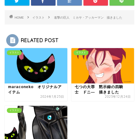
HOME
イラスト
進撃の巨人 ミカサ・アッカーマン 描きました
RELATED POST
イラスト
イラスト
maraconeko オリジナルア
七つの大罪 黙示録の四騎
イテム
士 ドニ― 描きました
2024年1月25日
2023年12月24日
イラスト