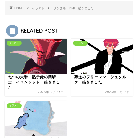
HOME
イラスト
ダンまち ロキ 描きました
RELATED POST
イラスト
イラスト
七つの大罪 黙示録の四騎
葬送のフリーレン シュタル
士 イロンシッド 描きまし
ク 描きました
た
2023年12月28日
2023年11月12日
イラスト