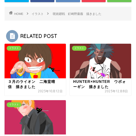
HOME
イラスト
呪術廻戦 釘崎野薔薇 描きました
RELATED POST
イラスト
イラスト
３月のライオン 二海堂晴
HUNTER×HUNTER ウボォ
信 描きました
ーギン 描きました
2023年10月12日
2023年12月8日
イラスト