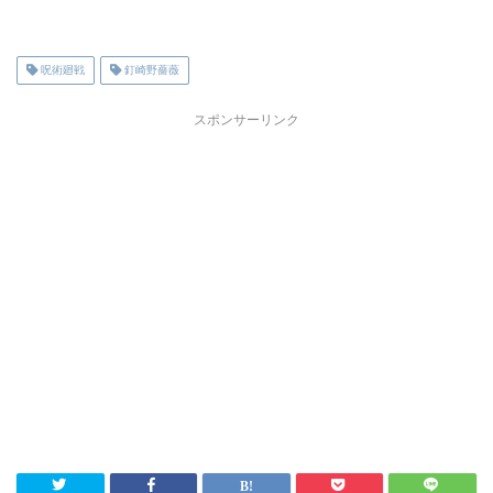
呪術廻戦
釘崎野薔薇
スポンサーリンク