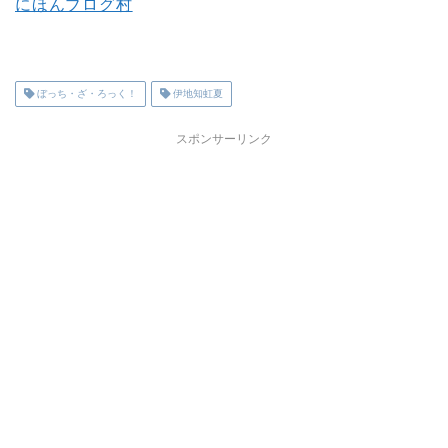
にほんブログ村
ぼっち・ざ・ろっく！
伊地知虹夏
スポンサーリンク