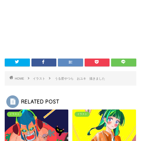
HOME
イラスト
うる星やつら おユキ 描きました
RELATED POST
イラスト
イラスト