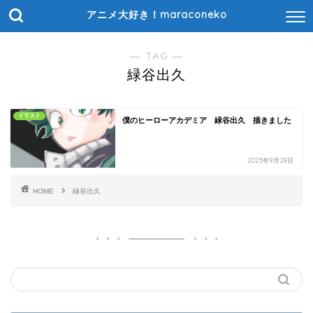
アニメ大好き！maraconeko
― TAG ―
緑谷出久
イラスト
僕のヒーローアカデミア 緑谷出久 描きました
2023年9月28日
HOME
緑谷出久