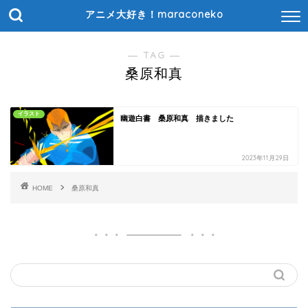
アニメ大好き！maraconeko
― TAG ―
桑原和真
イラスト
幽遊白書 桑原和真 描きました
2023年11月29日
HOME
桑原和真