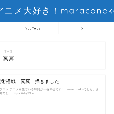
アニメ大好き！maraconek
YouTube
X
― TAG ―
冥冥
呪術廻戦 冥冥 描きました
ラスト アニメを観ている時間が一番幸せです！ maraconekoでした。ま
見てね！ https://diy33.n …