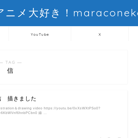
アニメ大好き！maraconek
YouTube
X
― TAG ―
信
信 描きました
lustration＆drawing video https://youtu.be/0xXsWXtPSo0?
i=6KbWVnf6hnbPCbn0 線 …