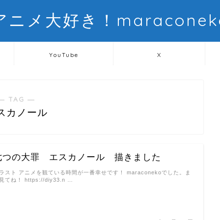
アニメ大好き！maraconek
YouTube
X
― TAG ―
スカノール
七つの大罪 エスカノール 描きました
ラスト アニメを観ている時間が一番幸せです！ maraconekoでした。ま
見てね！ https://diy33.n …